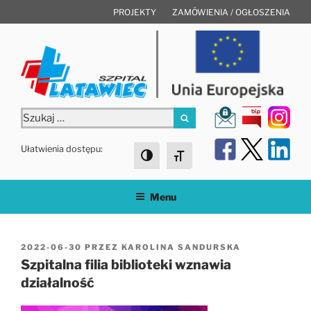
Przejdź
PROJEKTY
ZAMÓWIENIA / OGŁOSZENIA
do
treści
Szukaj:
Szukaj
Ułatwienia dostępu:
Toggle High Contrast
Toggle Font size
Menu
OPUBLIKOWANE
2022-06-30
PRZEZ
KAROLINA SANDURSKA
W
Szpitalna filia biblioteki wznawia
działalność