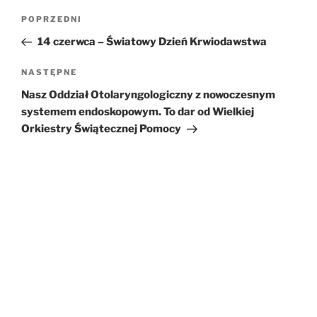
Nawigacja
POPRZEDNI
Poprzedni
wpisu
wpis
14 czerwca – Światowy Dzień Krwiodawstwa
NASTĘPNE
Następny
wpis
Nasz Oddział Otolaryngologiczny z nowoczesnym
systemem endoskopowym. To dar od Wielkiej
Orkiestry Świątecznej Pomocy