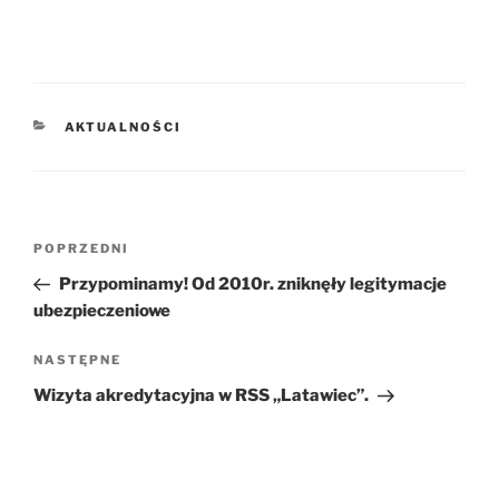
KATEGORIE
AKTUALNOŚCI
Nawigacja
POPRZEDNI
Poprzedni
wpisu
wpis
Przypominamy! Od 2010r. zniknęły legitymacje
ubezpieczeniowe
NASTĘPNE
Następny
wpis
Wizyta akredytacyjna w RSS „Latawiec”.