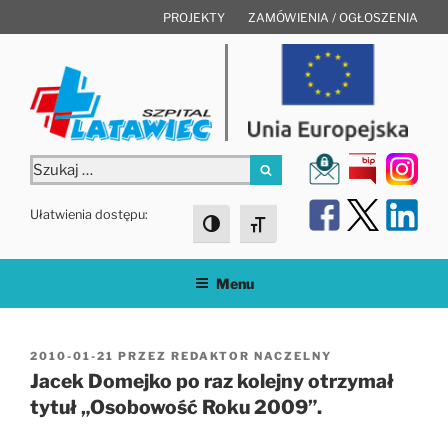
Przejdź
PROJEKTY
ZAMÓWIENIA / OGŁOSZENIA
do
treści
Szukaj:
Szukaj
Ułatwienia dostępu:
Toggle High Contrast
Toggle Font size
Menu
OPUBLIKOWANE
2010-01-21
PRZEZ
REDAKTOR NACZELNY
W
Jacek Domejko po raz kolejny otrzymał
tytuł „Osobowość Roku 2009”.