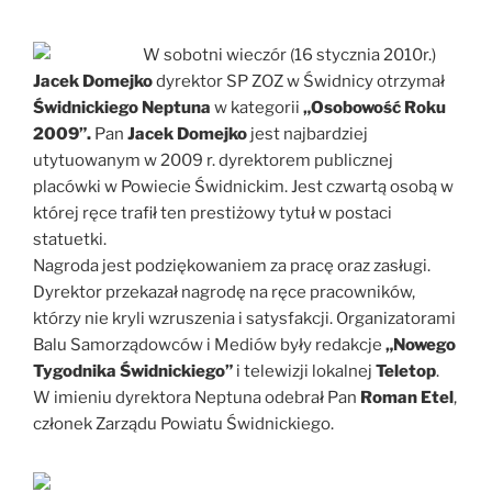
W sobotni wieczór (16 stycznia 2010r.)
Jacek Domejko
dyrektor SP ZOZ w Świdnicy otrzymał
Świdnickiego Neptuna
w kategorii
„Osobowość Roku
2009”.
Pan
Jacek Domejko
jest najbardziej
utytuowanym w 2009 r. dyrektorem publicznej
placówki w Powiecie Świdnickim. Jest czwartą osobą w
której ręce trafił ten prestiżowy tytuł w postaci
statuetki.
Nagroda jest podziękowaniem za pracę oraz zasługi.
Dyrektor przekazał nagrodę na ręce pracowników,
którzy nie kryli wzruszenia i satysfakcji. Organizatorami
Balu Samorządowców i Mediów były redakcje
„Nowego
Tygodnika Świdnickiego”
i telewizji lokalnej
Teletop
.
W imieniu dyrektora Neptuna odebrał Pan
Roman Etel
,
członek Zarządu Powiatu Świdnickiego.