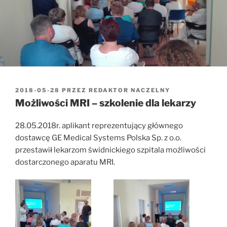
OPUBLIKOWANE
2018-05-28
PRZEZ
REDAKTOR NACZELNY
W
Możliwości MRI – szkolenie dla lekarzy
28.05.2018r. aplikant reprezentujący głównego
dostawcę GE Medical Systems Polska Sp. z o.o.
przestawił lekarzom świdnickiego szpitala możliwości
dostarczonego aparatu MRI.