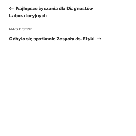
wpisu
wpis
Najlepsze życzenia dla Diagnostów
Laboratoryjnych
NASTĘPNE
Następny
wpis
Odbyło się spotkanie Zespołu ds. Etyki