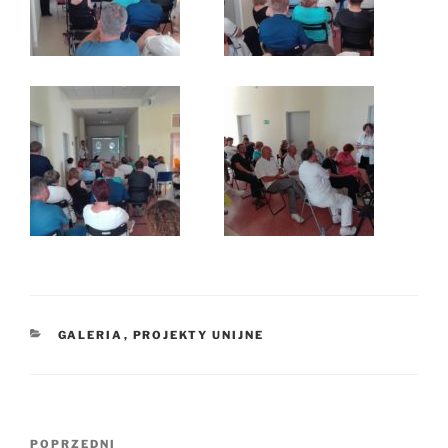
KATEGORIE
GALERIA
,
PROJEKTY UNIJNE
Nawigacja
POPRZEDNI
Poprzedni