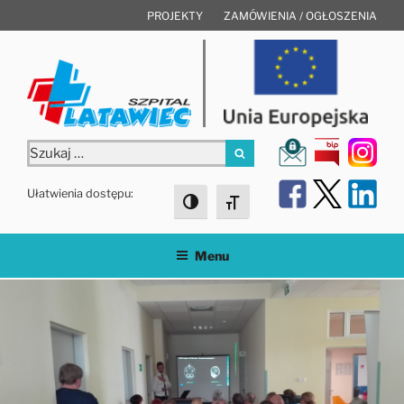
Przejdź
PROJEKTY
ZAMÓWIENIA / OGŁOSZENIA
do
treści
Szukaj:
Szukaj
Ułatwienia dostępu:
Toggle High Contrast
Toggle Font size
Menu