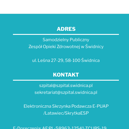
ADRES
Samodzielny Publiczny
Zespół Opieki Zdrowotnej w Świdnicy
ul. Leśna 27-29, 58-100 Świdnica
KONTAKT
szpital@szpital.swidnica.pl
sekretariat@szpital.swidnica.pl
Elektroniczna Skrzynka Podawcza E-PUAP
/Latawiec/SkrytkaESP
E-Doręczenia: AE:PL-58963-12541-TCUBS-19