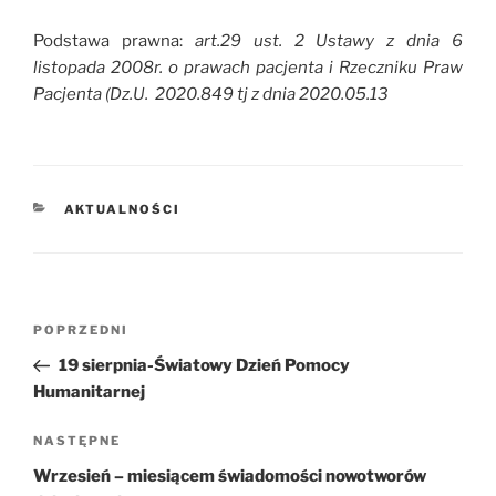
Podstawa prawna:
art.29 ust. 2 Ustawy z dnia 6
listopada 2008r. o prawach pacjenta i Rzeczniku Praw
Pacjenta (Dz.U. 2020.849 tj z dnia 2020.05.13
KATEGORIE
AKTUALNOŚCI
Nawigacja
POPRZEDNI
Poprzedni
wpisu
wpis
19 sierpnia-Światowy Dzień Pomocy
Humanitarnej
NASTĘPNE
Następny
wpis
Wrzesień – miesiącem świadomości nowotworów