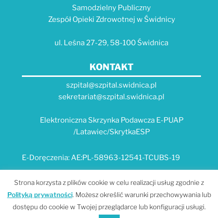
Samodzielny Publiczny
Zespół Opieki Zdrowotnej w Świdnicy
ul. Leśna 27-29, 58-100 Świdnica
KONTAKT
szpital@szpital.swidnica.pl
sekretariat@szpital.swidnica.pl
Elektroniczna Skrzynka Podawcza E-PUAP
/Latawiec/SkrytkaESP
E-Doręczenia: AE:PL-58963-12541-TCUBS-19
E-USŁUGI
Strona korzysta z plików cookie w celu realizacji usług zgodnie z
Polityką prywatności
. Możesz określić warunki przechowywania lub
Platforma e-usług Szpitala "Latawiec" --- MPI
dostępu do cookie w Twojej przeglądarce lub konfiguracji usługi.
Portal Dolnośląskiego E-Zdrowia