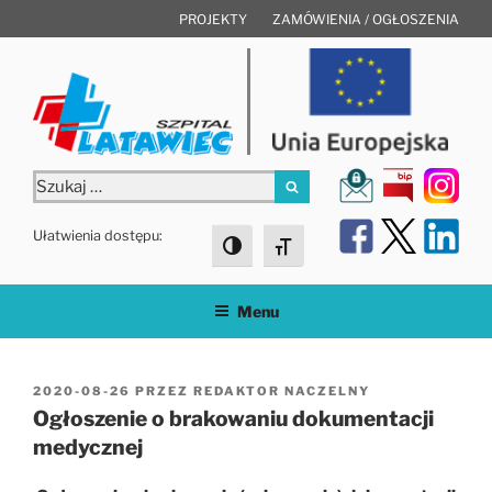
Przejdź
PROJEKTY
ZAMÓWIENIA / OGŁOSZENIA
do
treści
Szukaj:
Szukaj
Ułatwienia dostępu:
Toggle High Contrast
Toggle Font size
Menu
OPUBLIKOWANE
2020-08-26
PRZEZ
REDAKTOR NACZELNY
W
Ogłoszenie o brakowaniu dokumentacji
medycznej