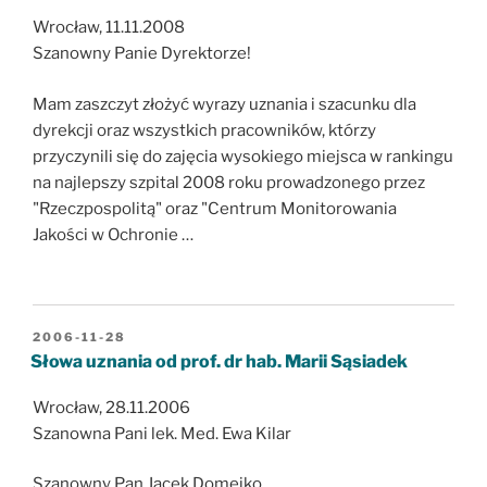
Wrocław, 11.11.2008
Szanowny Panie Dyrektorze!
Mam zaszczyt złożyć wyrazy uznania i szacunku dla
dyrekcji oraz wszystkich pracowników, którzy
przyczynili się do zajęcia wysokiego miejsca w rankingu
na najlepszy szpital 2008 roku prowadzonego przez
"Rzeczpospolitą" oraz "Centrum Monitorowania
Jakości w Ochronie …
OPUBLIKOWANE
2006-11-28
W
Słowa uznania od prof. dr hab. Marii Sąsiadek
Wrocław, 28.11.2006
Szanowna Pani lek. Med. Ewa Kilar
Szanowny Pan Jacek Domejko