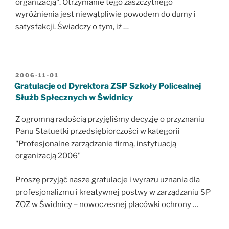
organizacją". Otrzymanie tego zaszczytnego
wyróźnienia jest niewątpliwie powodem do dumy i
satysfakcji. Świadczy o tym, iż …
OPUBLIKOWANE
2006-11-01
W
Gratulacje od Dyrektora ZSP Szkoły Policealnej
Służb Spłecznych w Świdnicy
Z ogromną radością przyjęliśmy decyzję o przyznaniu
Panu Statuetki przedsiębiorczości w kategorii
"Profesjonalne zarządzanie firmą, instytuacją
organizacją 2006"
Proszę przyjąć nasze gratulacje i wyrazu uznania dla
profesjonalizmu i kreatywnej postwy w zarządzaniu SP
ZOZ w Świdnicy – nowoczesnej placówki ochrony …